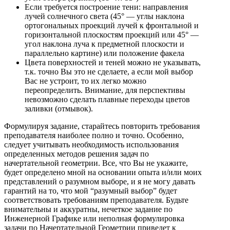
Если требуется построение тени: направления
лучей солнечного света (45° — углы наклона
ортогональных проекций лучей к фронтальной и
горизонтальной плоскостям проекций или 45° —
угол наклона луча к предметной плоскости и
параллельно картине) или положение факела
Цвета поверхностей и теней можно не указывать,
т.к. точно Вы это не сделаете, а если мой выбор
Вас не устроит, то их легко можно
переопределить. Внимание, для перспективы
невозможно сделать плавные переходы цветов
заливки (отмывок).
Формулируя задание, старайтесь повторить требования
преподавателя наиболее полно и точно. Особенно,
следует учитывать необходимость использования
определенных методов решения задач по
начертательной геометрии. Все, что Вы не укажите,
будет определено мной на основании опыта и/или моих
представлений о разумном выборе, и я не могу давать
гарантий на то, что мой “разумный выбор” будет
соответствовать требованиям преподавателя. Будьте
внимательны и аккуратны, нечеткое задание по
Инженерной Графике или неполная формулировка
задачи по Начертательной Геометрии приведет к