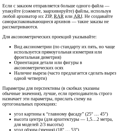
Если с заказом отправляется больше одного файла —
упакуйте (сожмите, заархивируйте) файлы, используя
любой архиватор из: ZIP,
RAR
или
ARJ
. Не создавайте
самораспаковывающиеся архивов — такие заказы не
рассматриваются.
Для аксонометрических проекций указывайте:
Вид аксонометрии (по стандарту их пять, но чаще
используется прямоугольная изометрия или
фронтальная диметрия)
Ориентация детали или фигуры в
аксонометрических осях
Наличие выреза (часто предлагается сделать вырез
одной четверти)
Параметры для перспективы (в скобках указаны
обычные значения), лучше, если преподаватель строго
назначает эти параметры, прислать схему на
ортогональных проекциях:
угол картины к “главному фасаду” (25° … 45°)
высота центра (для архитектуры — 1,5…2 метра,
для моделей 2/3 высоты)
угол обзора (зрения) (18° … 53°)