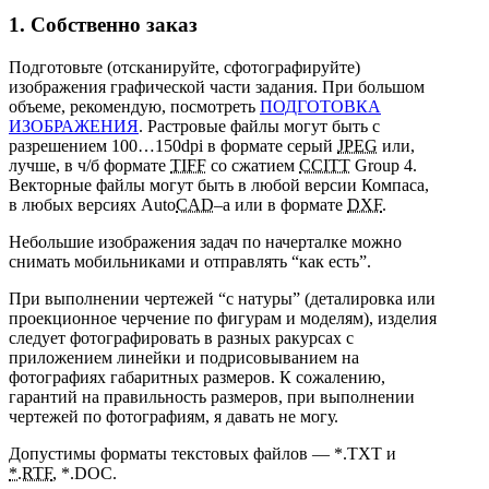
1. Собственно заказ
Подготовьте (отсканируйте, сфотографируйте)
изображения графической части задания. При большом
объеме, рекомендую, посмотреть
ПОДГОТОВКА
ИЗОБРАЖЕНИЯ
. Растровые файлы могут быть с
разрешением 100…150dpi в формате серый
JPEG
или,
лучше, в ч/б формате
TIFF
со сжатием
CCITT
Group 4.
Векторные файлы могут быть в любой версии Компаса,
в любых версиях Auto
CAD
–а или в формате
DXF
.
Небольшие изображения задач по начерталке можно
снимать мобильниками и отправлять “как есть”.
При выполнении чертежей “с натуры” (деталировка или
проекционное черчение по фигурам и моделям), изделия
следует фотографировать в разных ракурсах с
приложением линейки и подрисовыванием на
фотографиях габаритных размеров. К сожалению,
гарантий на правильность размеров, при выполнении
чертежей по фотографиям, я давать не могу.
Допустимы форматы текстовых файлов — *.TXT и
*.RTF
, *.DOC.